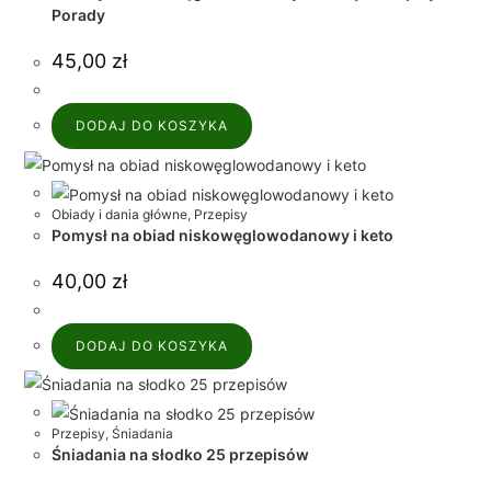
Porady
45,00
zł
DODAJ DO KOSZYKA
Obiady i dania główne
,
Przepisy
Pomysł na obiad niskowęglowodanowy i keto
40,00
zł
DODAJ DO KOSZYKA
Przepisy
,
Śniadania
Śniadania na słodko 25 przepisów