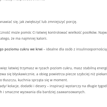
nawiać się, jak zwiększyć lub zmniejszyć porcję.
yczność może pomóc Ci łatwiej kontrolować wielkość posiłków. Najw
tego, że ma najmniej kalorii.
ego poziomu cukru we krwi
– idealne dla osób z insulinoopornością
 więc łatwiej trzymasz w ryzach poziom cukru, masz stabilną energi
wa się błyskawicznie, a obieg powietrza piecze szybciej niż piekar
go tłuszczu, kuchnia sprząta się w moment.
iady/ kolacje, dodatki i desery – inspiracji wystarczy na długie tygo
ych i smaczne wyzwania dla bardziej zaawansowanych.