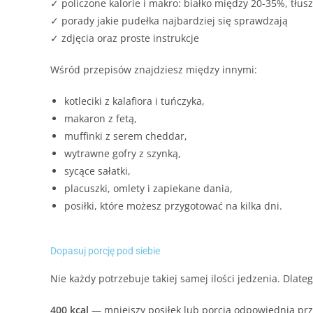
✓ policzone kalorie i makro: białko między 20-35%, tł
✓ porady jakie pudełka najbardziej się sprawdzają
✓ zdjęcia oraz proste instrukcje
Wśród przepisów znajdziesz między innymi:
kotleciki z kalafiora i tuńczyka,
makaron z fetą,
muffinki z serem cheddar,
wytrawne gofry z szynką,
sycące sałatki,
placuszki, omlety i zapiekane dania,
posiłki, które możesz przygotować na kilka dni.
Dopasuj porcję pod siebie
Nie każdy potrzebuje takiej samej ilości jedzenia. Dlat
400 kcal
— mniejszy posiłek lub porcja odpowiednia pr