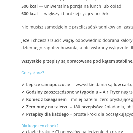
500 kcal
— uniwersalna porcja na lunch lub obiad,
600 kcal
— większy i bardziej sycący posiłek.
Nie musisz samodzielnie przeliczać składników ani zasta
Jeżeli chcesz zrzucić wagę, odpowiednio dobrana kalor
dziennego zapotrzebowania, a nie wybrany wyłącznie dla
Wszystkie przepisy są opracowane pod kątem stabiln
Co zyskasz?
✔
Lepsze samopoczucie
– wszystkie dania są
low carb
,
✔
Godziny zaoszczędzone w tygodniu
–
Air Fryer
nagrze
✔
Koniec z bałaganem
– mniej patelni, zero pryskające
✔
Zero nudy na talerzu
–
180 przepisów
: śniadania, ob
✔
Przepisy dla każdego
– proste kroki dla początkując
Dla kogo ten ebook?
✓ ciągle brakuje Ci pomysłów na jedzenie do pracy,