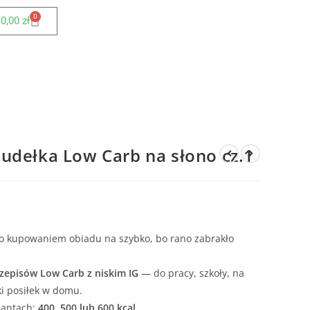
0
0,00
zł
udełka Low Carb na słono cz.1
lbo kupowaniem obiadu na szybko, bo rano zabrakło
zepisów Low Carb z niskim IG
— do pracy, szkoły, na
ki posiłek w domu.
iantach:
400, 500 lub 600 kcal