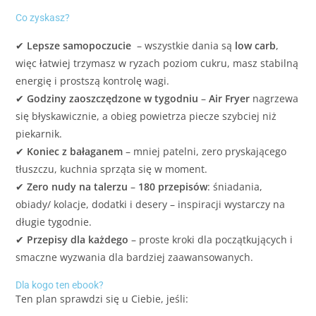
Co zyskasz?
✔
Lepsze samopoczucie
– wszystkie dania są
low carb
,
więc łatwiej trzymasz w ryzach poziom cukru, masz stabilną
energię i prostszą kontrolę wagi.
✔
Godziny zaoszczędzone w tygodniu
–
Air Fryer
nagrzewa
się błyskawicznie, a obieg powietrza piecze szybciej niż
piekarnik.
✔
Koniec z bałaganem
– mniej patelni, zero pryskającego
tłuszczu, kuchnia sprząta się w moment.
✔
Zero nudy na talerzu
–
180 przepisów
: śniadania,
obiady/ kolacje, dodatki i desery – inspiracji wystarczy na
długie tygodnie.
✔
Przepisy dla każdego
– proste kroki dla początkujących i
smaczne wyzwania dla bardziej zaawansowanych.
Dla kogo ten ebook?
Ten plan sprawdzi się u Ciebie, jeśli: