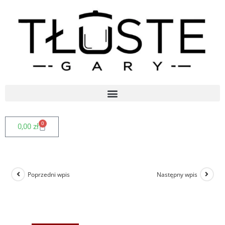
0
0,00
zł
Poprzedni wpis
Następny wpis