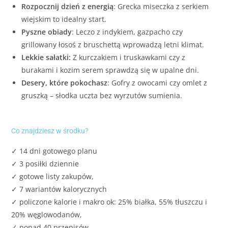
Rozpocznij dzień z energią
: Grecka miseczka z serkiem
wiejskim to idealny start.
Pyszne obiady
: Leczo z indykiem, gazpacho czy
grillowany łosoś z bruschettą wprowadzą letni klimat.
Lekkie sałatki:
Z kurczakiem i truskawkami czy z
burakami i kozim serem sprawdzą się w upalne dni.
Desery, które pokochasz
: Gofry z owocami czy omlet z
gruszką – słodka uczta bez wyrzutów sumienia.
Co znajdziesz w środku?
✓ 14 dni gotowego planu
✓ 3 posiłki dziennie
✓ gotowe listy zakupów,
✓ 7 wariantów kalorycznych
✓ policzone kalorie i makro ok: 25% białka, 55% tłuszczu i
20% węglowodanów,
✓ ponad 40 przepisów