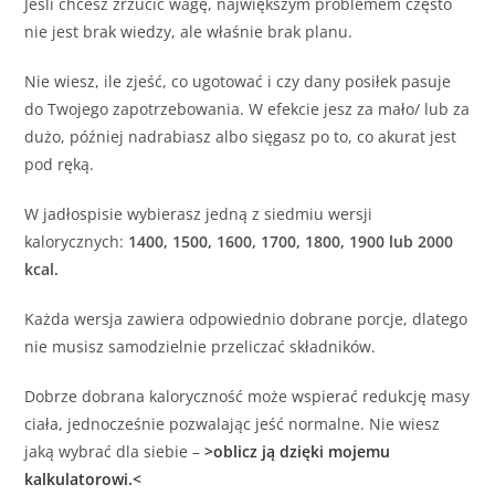
Jeśli chcesz zrzucić wagę, największym problemem często
nie jest brak wiedzy, ale właśnie brak planu.
Nie wiesz, ile zjeść, co ugotować i czy dany posiłek pasuje
do Twojego zapotrzebowania. W efekcie jesz za mało/ lub za
dużo, później nadrabiasz albo sięgasz po to, co akurat jest
pod ręką.
W jadłospisie wybierasz jedną z siedmiu wersji
kalorycznych:
1400, 1500, 1600, 1700, 1800, 1900 lub 2000
kcal.
Każda wersja zawiera odpowiednio dobrane porcje, dlatego
nie musisz samodzielnie przeliczać składników.
Dobrze dobrana kaloryczność może wspierać redukcję masy
ciała, jednocześnie pozwalając jeść normalne. Nie wiesz
jaką wybrać dla siebie –
>oblicz ją dzięki mojemu
kalkulatorowi.<