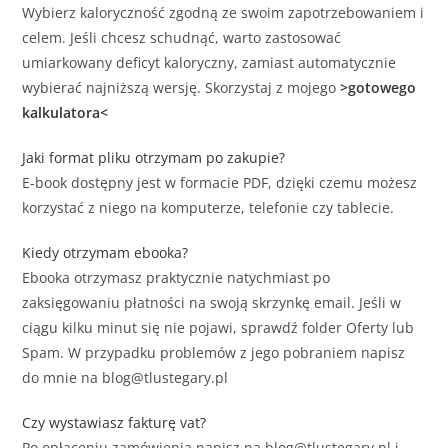
Wybierz kaloryczność zgodną ze swoim zapotrzebowaniem i
celem. Jeśli chcesz schudnąć, warto zastosować
umiarkowany deficyt kaloryczny, zamiast automatycznie
wybierać najniższą wersję. Skorzystaj z mojego
>gotowego
kalkulatora<
Jaki format pliku otrzymam po zakupie?
E‑book dostępny jest w formacie PDF, dzięki czemu możesz
korzystać z niego na komputerze, telefonie czy tablecie.
Kiedy otrzymam ebooka?
Ebooka otrzymasz praktycznie natychmiast po
zaksięgowaniu płatności na swoją skrzynkę email. Jeśli w
ciągu kilku minut się nie pojawi, sprawdź folder Oferty lub
Spam. W przypadku problemów z jego pobraniem napisz
do mnie na blog@tlustegary.pl
Czy wystawiasz fakturę vat?
Po opłaceniu zamówienia napisz na blog@tlustegary.pl i