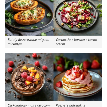
Bataty faszerowane mięsem
Carpaccio z buraka z kozim
mielonym
serem
Czekoladowy mus z owocami
Puszyste naleśniki z