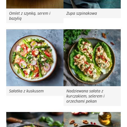
Omlet z szynką, serem i
Zupa szpinakowa
bazylią
Sałatka z kuskusem
Nadziewana sałata z
kurczakiem, selerem i
orzechami pekan