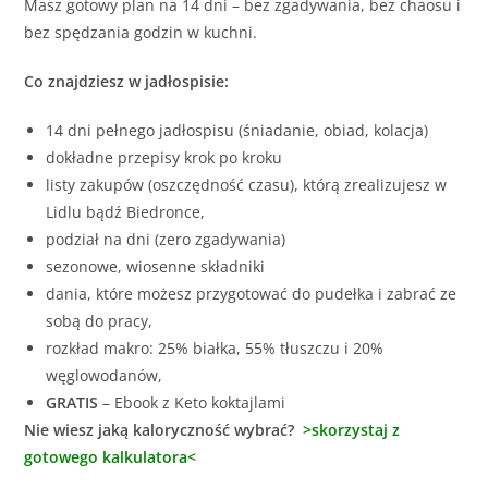
Masz gotowy plan na 14 dni – bez zgadywania, bez chaosu i
bez spędzania godzin w kuchni.
Co znajdziesz w jadłospisie:
14 dni pełnego jadłospisu (śniadanie, obiad, kolacja)
dokładne przepisy krok po kroku
listy zakupów (oszczędność czasu),
którą zrealizujesz w
Lidlu bądź Biedronce,
podział na dni (zero zgadywania)
sezonowe, wiosenne składniki
dania, które możesz przygotować do pudełka i zabrać ze
sobą do pracy,
rozkład makro: 25% białka, 55% tłuszczu i 20%
węglowodanów,
GRATIS
– Ebook z Keto koktajlami
Nie wiesz jaką kaloryczność wybrać?
>
skorzystaj z
gotowego kalkulatora<