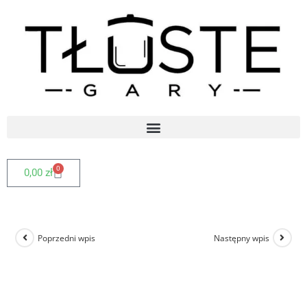
0
0,00
zł
Poprzedni wpis
Następny wpis