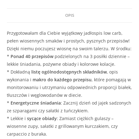
OPIS
Przygotowałam dla Ciebie wyjątkowy jadłospis low carb,
pełen wiosennych smaków i prostych, pysznych przepisów!
Dzięki niemu poczujesz wiosnę na swoim talerzu. W środku:
*
Ponad 40 przepisów
podzielonych na 3 posiłki dziennie –
lekkie śniadania, pożywne obiady i kolorowe kolacje.
* Dokładną
listę ogólnodostępnych składników
, opis
wykonania i
makro do każdego przepisu
, które pomagają w
monitorowaniu i utrzymaniu odpowiednich proporcji białek,
tłuszczów i węglowodanów w diecie.
*
Energetyczne śniadania
: Zacznij dzień od jajek sadzonych
ze szparagami czy sałatki z tuńczykiem.
* Lekkie i
sycące obiady
: Zamiast ciężkich gulaszy –
wiosenne zupy, sałatki z grillowanym kurczakiem, czy
carpaccio z buraka.