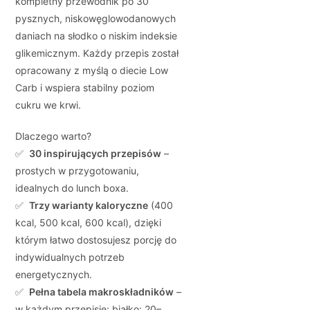
kompletny przewodnik po 30
pysznych, niskowęglowodanowych
daniach na słodko o
niskim indeksie
glikemicznym
. Każdy przepis został
opracowany z myślą o diecie
Low
Carb
i wspiera stabilny poziom
cukru we krwi.
Dlaczego warto?
✅
30 inspirujących przepisów
–
prostych w przygotowaniu,
idealnych do lunch boxa.
✅
Trzy warianty kaloryczne
(400
kcal, 500 kcal, 600 kcal), dzięki
którym łatwo dostosujesz porcję do
indywidualnych potrzeb
energetycznych.
✅
Pełna tabela makroskładników
–
w każdym przepisie: białko: 20–