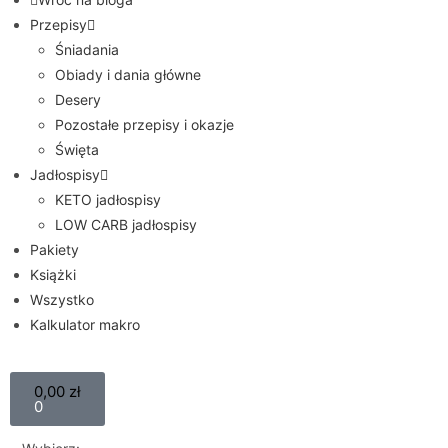
Przepisy
Śniadania
Obiady i dania główne
Desery
Pozostałe przepisy i okazje
Święta
Jadłospisy
KETO jadłospisy
LOW CARB jadłospisy
Pakiety
Książki
Wszystko
Kalkulator makro
0,00
zł
0