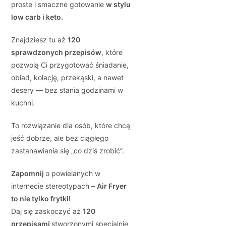
proste i smaczne gotowanie
w stylu
low carb i keto.
Znajdziesz tu aż
120
sprawdzonych przepisów
, które
pozwolą Ci przygotować śniadanie,
obiad, kolację, przekąski, a nawet
desery — bez stania godzinami w
kuchni.
To rozwiązanie dla osób, które chcą
jeść dobrze, ale bez ciągłego
zastanawiania się „co dziś zrobić”.
Zapomnij
o powielanych w
internecie stereotypach –
Air Fryer
to nie tylko frytki!
Daj się zaskoczyć aż
120
przepisami
stworzonymi specjalnie