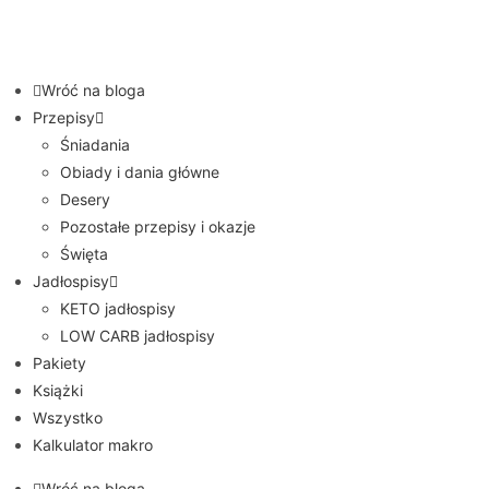
Wróć na bloga
Przepisy
Śniadania
Obiady i dania główne
Desery
Pozostałe przepisy i okazje
Święta
Jadłospisy
KETO jadłospisy
LOW CARB jadłospisy
Pakiety
Książki
Wszystko
Kalkulator makro
Wróć na bloga