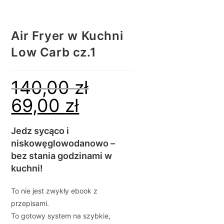
Air Fryer w Kuchni
Low Carb cz.1
140,00
zł
69,00
zł
Jedz sycąco i
niskowęglowodanowo –
bez stania godzinami w
kuchni!
To nie jest zwykły ebook z
przepisami.
To gotowy system na szybkie,