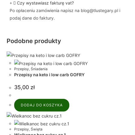
Czy wystawiasz fakturę vat?
Po opłaceniu zamówienia napisz na blog@tlustegary.pl i
podaj dane do faktury.
Podobne produkty
Przepisy
,
Śniadania
Przepisy na keto i low carb GOFRY
35,00
zł
DODAJ DO KOSZYKA
Przepisy
,
Święta
Wielkanoc bez cukru cz.1