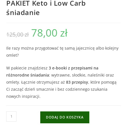
PAKIET Keto i Low Carb
śniadanie
78,00
zł
125,00
zł
Ile razy można przygotować tę samą jajecznicę albo kolejny
omlet?
W pakiecie znajdziesz
3 e-booki z przepisami na
różnorodne śniadania
: wytrawne, słodkie, naleśniki oraz
omlety. Łącznie otrzymujesz aż
83 przepisy
, które pomogą
Ci zacząć dzień smacznie i bez codziennego szukania
nowych inspiracji.
DODAJ DO KOSZYKA