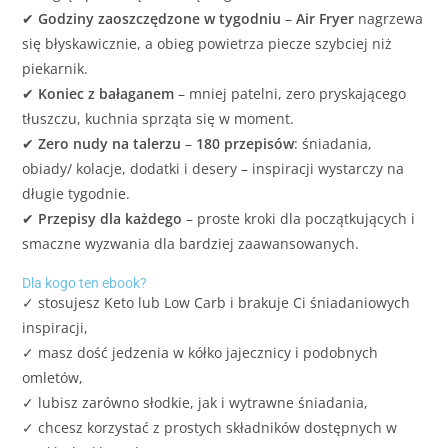
✔
Godziny zaoszczędzone w tygodniu
–
Air Fryer
nagrzewa
się błyskawicznie, a obieg powietrza piecze szybciej niż
piekarnik.
✔
Koniec z bałaganem
– mniej patelni, zero pryskającego
tłuszczu, kuchnia sprząta się w moment.
✔
Zero nudy na talerzu
–
180 przepisów
: śniadania,
obiady/ kolacje, dodatki i desery – inspiracji wystarczy na
długie tygodnie.
✔
Przepisy dla każdego
– proste kroki dla początkujących i
smaczne wyzwania dla bardziej zaawansowanych.
Dla kogo ten ebook?
✓ stosujesz Keto lub Low Carb i brakuje Ci śniadaniowych
inspiracji,
✓ masz dość jedzenia w kółko jajecznicy i podobnych
omletów,
✓ lubisz zarówno słodkie, jak i wytrawne śniadania,
✓ chcesz korzystać z prostych składników dostępnych w