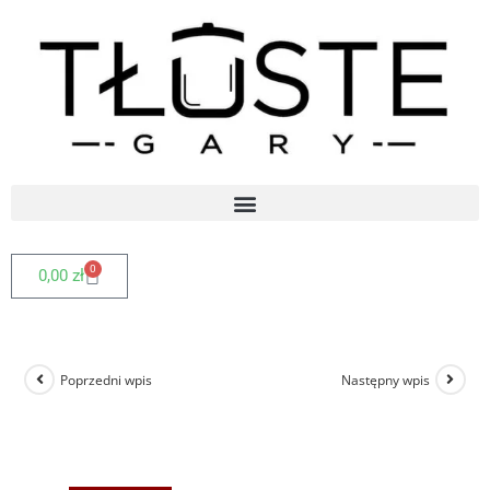
0
0,00
zł
Poprzedni wpis
Następny wpis