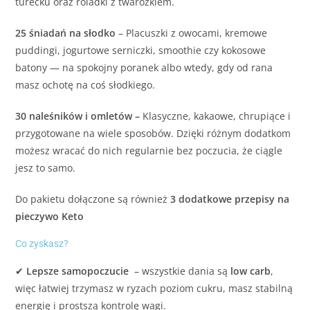
turecku oraz roladki z twarożkiem.
25 śniadań na słodko
– Placuszki z owocami, kremowe
puddingi, jogurtowe serniczki, smoothie czy kokosowe
batony — na spokojny poranek albo wtedy, gdy od rana
masz ochotę na coś słodkiego.
30 naleśników i omletów –
Klasyczne, kakaowe, chrupiące i
przygotowane na wiele sposobów. Dzięki różnym dodatkom
możesz wracać do nich regularnie bez poczucia, że ciągle
jesz to samo.
Do pakietu dołączone są również
3 dodatkowe przepisy na
pieczywo Keto
Co zyskasz?
✔
Lepsze samopoczucie
– wszystkie dania są
low carb
,
więc łatwiej trzymasz w ryzach poziom cukru, masz stabilną
energię i prostszą kontrolę wagi.