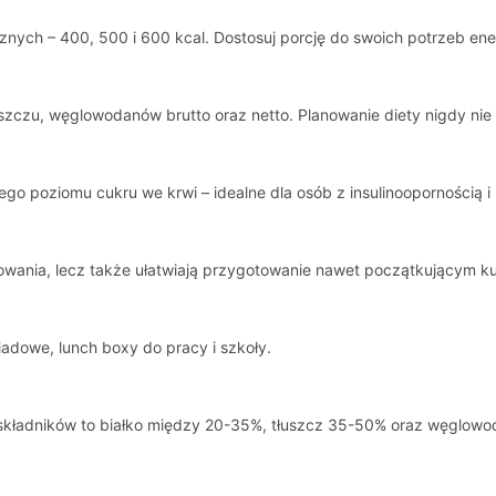
znych – 400, 500 i 600 kcal. Dostosuj porcję do swoich potrzeb en
uszczu, węglowodanów brutto oraz netto. Planowanie diety nigdy nie 
o poziomu cukru we krwi – idealne dla osób z insulinoopornością i 
otowania, lecz także ułatwiają przygotowanie nawet początkującym 
adowe, lunch boxy do pracy i szkoły.
kładników to białko między 20-35%, tłuszcz 35-50% oraz węglowodan