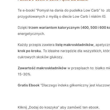
Te e-booki “Pomysł na dania do pudełka Low Carb” to zbi
przygotowanych z myślą o diecie Low Carb i niskim IG.
Dzięki
trzem wariantom kalorycznym (400, 500 i 600 kc
energetycznych.
Każdy przepis zawiera
listę makroskładników
, apetyc
krok po kroku
. To idealne narzędzie dla wszystkich, kt
cukrowych skoków glukozy.
Zawartość makroskładników
w przepisach to: białko 
15-30%.
Gratis Ebook
“Dlaczego indeks glikemiczny jest kluczowy 
Kliknij „Dodaj do koszyka” aby zamówić ten ebook.