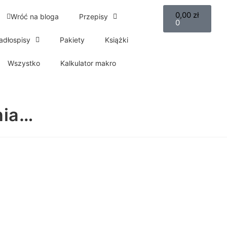
0,00
zł
Wróć na bloga
Przepisy
0
adłospisy
Pakiety
Książki
Wszystko
Kalkulator makro
nia…