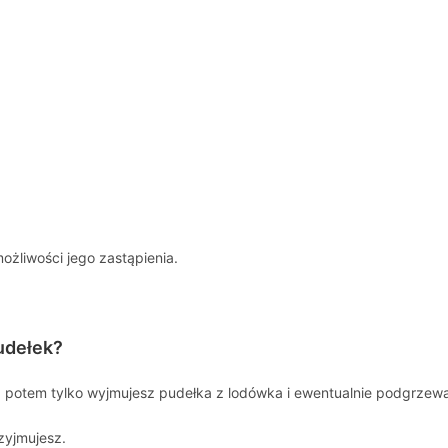
ożliwości jego zastąpienia.
udełek?
a potem tylko wyjmujesz pudełka z lodówka i ewentualnie podgrzew
rzyjmujesz.