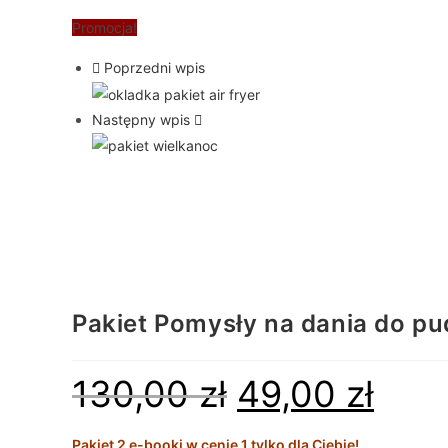
Promocja!
Poprzedni wpis
Następny wpis
Pakiet Pomysły na dania do p
130,00
zł
49,00
zł
Pakiet 2 e-booki w cenie 1 tylko dla Ciebie!