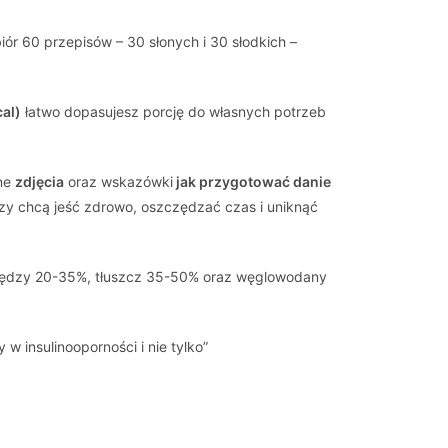
ór 60 przepisów – 30 słonych i 30 słodkich –
al)
łatwo dopasujesz porcję do własnych potrzeb
zne
zdjęcia
oraz wskazówki
jak przygotować danie
órzy chcą jeść zdrowo, oszczędzać czas i uniknąć
między 20-35%, tłuszcz 35-50% oraz węglowodany
w insulinooporności i nie tylko”