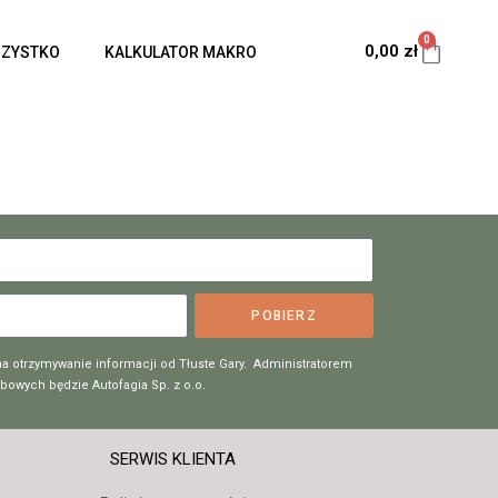
0
0,00
zł
ZYSTKO
KALKULATOR MAKRO
POBIERZ
a otrzymywanie informacji od Tłuste Gary. Administratorem
owych będzie Autofagia Sp. z o.o.
SERWIS KLIENTA