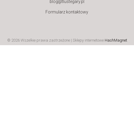
blog@tlustegary.pl
Formularz kontaktowy
© 2026 Wszelkie prawa zastrzeżone | Sklepy internetowe
HashMagnet