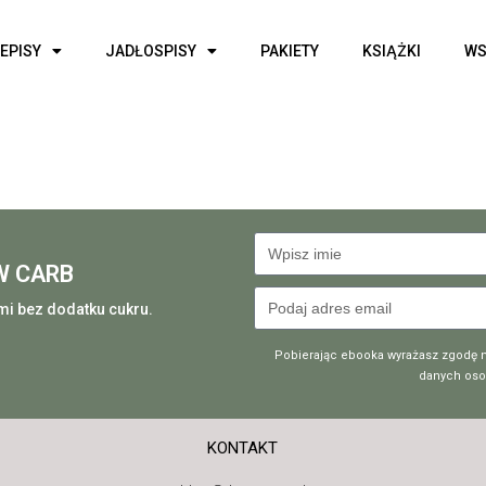
EPISY
JADŁOSPISY
PAKIETY
KSIĄŻKI
WS
W CARB
i bez dodatku cukru.
Pobierając ebooka wyrażasz zgodę n
danych osob
KONTAKT